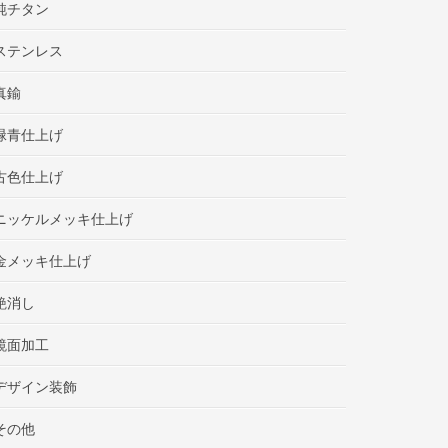
純チタン
ステンレス
真鍮
緑青仕上げ
古色仕上げ
ニッケルメッキ仕上げ
金メッキ仕上げ
艶消し
鏡面加工
デザイン装飾
その他