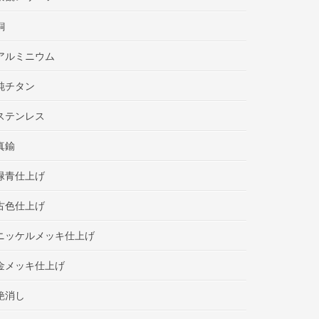
銅
アルミニウム
純チタン
ステンレス
真鍮
緑青仕上げ
古色仕上げ
ニッケルメッキ仕上げ
金メッキ仕上げ
艶消し